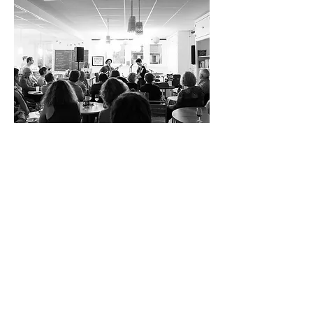
En savoir plus
PARTICIPER
Il existe plusieurs moyens de nous
soutenir. Dons, bénévolat, confection de
pâtisseries... Venez participer à cette
magnifique aventure!